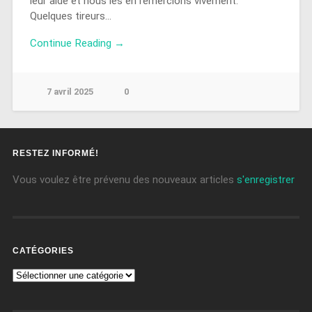
leur aide et nous les en remercions vivement.
Quelques tireurs…
Continue Reading →
7 avril 2025
0
RESTEZ INFORMÉ!
Vous voulez être prévenu des nouveaux articles
s'enregistrer
CATÉGORIES