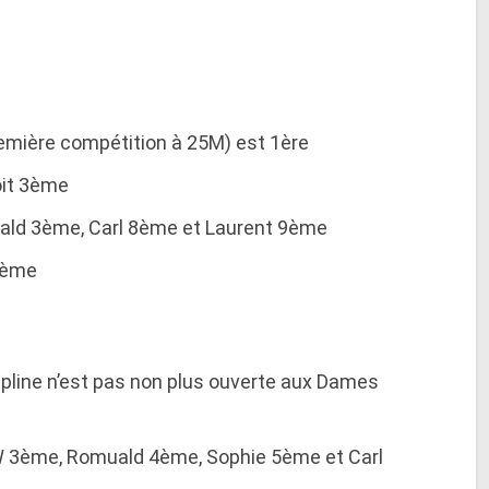
première compétition à 25M) est 1ère
oit 3ème
muald 3ème, Carl 8ème et Laurent 9ème
 2ème
scipline n’est pas non plus ouverte aux Dames
s W 3ème, Romuald 4ème, Sophie 5ème et Carl