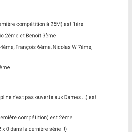
première compétition à 25M) est 1ère
dric 2ème et Benoit 3ème
d 4ème, François 6ème, Nicolas W 7ème,
 2ème
scipline n’est pas ouverte aux Dames …) est
a première compétition) est 2ème
x 0 dans la dernière série !!)