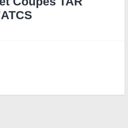
et Coupes TAR
l’ATCS