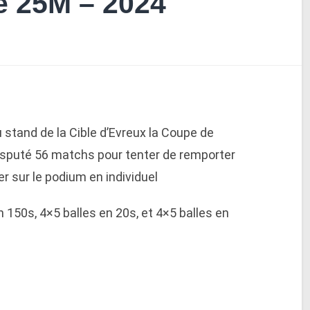
e 25M – 2024
au stand de la Cible d’Evreux la Coupe de
 disputé 56 matchs pour tenter de remporter
r sur le podium en individuel
n 150s, 4×5 balles en 20s, et 4×5 balles en