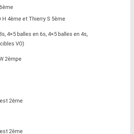
d 6ème
ry H 4ème et Thierry S 5ème
8s, 4×5 balles en 6s, 4×5 balles en 4s,
cibles VO)
s W 2èmpe
 est 2ème
 est 2ème