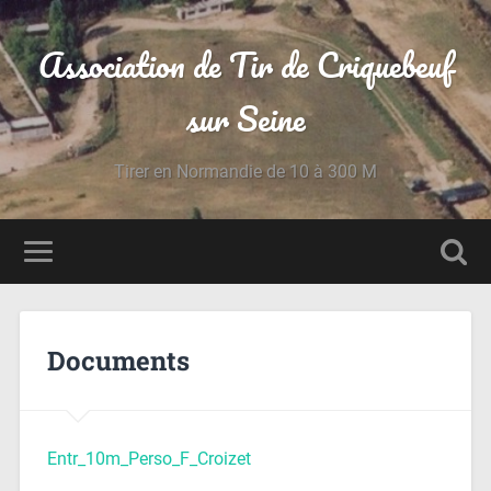
Association de Tir de Criquebeuf
sur Seine
Tirer en Normandie de 10 à 300 M
Documents
Entr_10m_Perso_F_Croizet