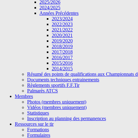
2025/2026
2024/2025
Années Précédentes
2023/2024
2022/2023
2021/2022
2020/2021
2019/2020
2018/2019
2017/2018
2016/2017
2015/2016
2014/2015
Résumé des points de qualifications aux Championnats d
Documents techniques entrainements
Règlements sportifs F.F.Tir
Palmarès ATCS
Membres
Photos (membres uniquement)
Vidéos (membres uniquement)
Statistiques
Inscription au planning des permanences
Ressources sur le tir
Formations
Formulaires