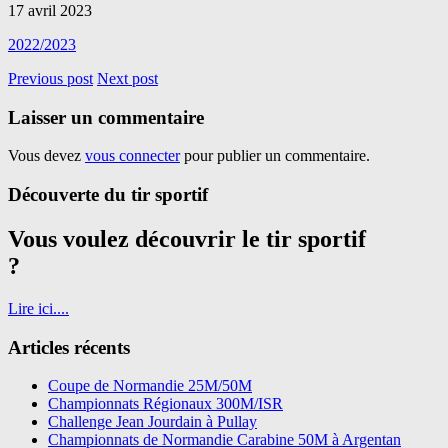
17 avril 2023
2022/2023
Previous post
Next post
Laisser un commentaire
Vous devez
vous connecter
pour publier un commentaire.
Découverte du tir sportif
Vous voulez découvrir le tir sportif
?
Lire ici....
Articles récents
Coupe de Normandie 25M/50M
Championnats Régionaux 300M/ISR
Challenge Jean Jourdain à Pullay
Championnats de Normandie Carabine 50M à Argentan