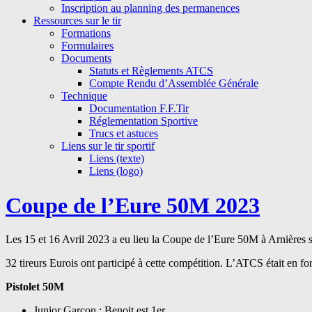
Inscription au planning des permanences
Ressources sur le tir
Formations
Formulaires
Documents
Statuts et Règlements ATCS
Compte Rendu d’Assemblée Générale
Technique
Documentation F.F.Tir
Réglementation Sportive
Trucs et astuces
Liens sur le tir sportif
Liens (texte)
Liens (logo)
Coupe de l’Eure 50M 2023
Les 15 et 16 Avril 2023 a eu lieu la Coupe de l’Eure 50M à Arnières s
32 tireurs Eurois ont participé à cette compétition. L’ATCS était en for
Pistolet 50M
Junior Garçon : Benoit est 1er