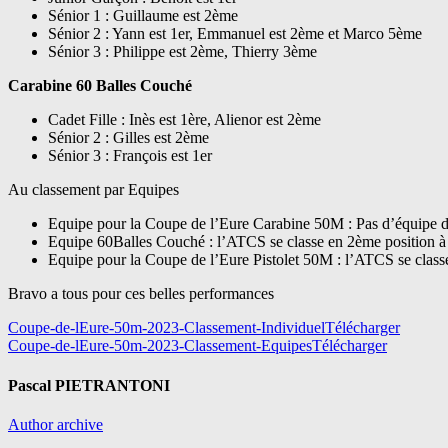
Sénior 1 : Guillaume est 2ème
Sénior 2 : Yann est 1er, Emmanuel est 2ème et Marco 5ème
Sénior 3 : Philippe est 2ème, Thierry 3ème
Carabine 60 Balles Couché
Cadet Fille : Inès est 1ère, Alienor est 2ème
Sénior 2 : Gilles est 2ème
Sénior 3 : François est 1er
Au classement par Equipes
Equipe pour la Coupe de l’Eure Carabine 50M : Pas d’équipe d
Equipe 60Balles Couché : l’ATCS se classe en 2ème position à 
Equipe pour la Coupe de l’Eure Pistolet 50M : l’ATCS se classe
Bravo a tous pour ces belles performances
Coupe-de-lEure-50m-2023-Classement-Individuel
Télécharger
Coupe-de-lEure-50m-2023-Classement-Equipes
Télécharger
Pascal PIETRANTONI
Author archive