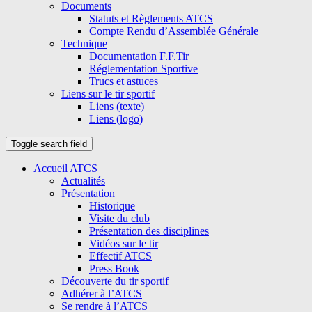
Documents
Statuts et Règlements ATCS
Compte Rendu d’Assemblée Générale
Technique
Documentation F.F.Tir
Réglementation Sportive
Trucs et astuces
Liens sur le tir sportif
Liens (texte)
Liens (logo)
Toggle search field
Accueil ATCS
Actualités
Présentation
Historique
Visite du club
Présentation des disciplines
Vidéos sur le tir
Effectif ATCS
Press Book
Découverte du tir sportif
Adhérer à l’ATCS
Se rendre à l’ATCS