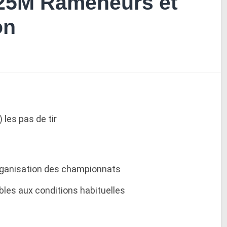
é 25M Rameneurs et
on
 les pas de tir
organisation des championnats
bles aux conditions habituelles