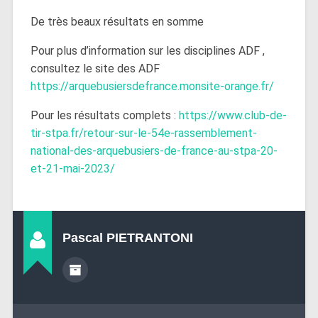
De très beaux résultats en somme
Pour plus d’information sur les disciplines ADF ,
consultez le site des ADF
https://arquebusiersdefrance.monsite-orange.fr/
Pour les résultats complets :
https://www.club-de-
tir-stpa.fr/retour-sur-le-54e-rassemblement-
national-des-arquebusiers-de-france-au-stpa-20-
et-21-mai-2023/
Pascal PIETRANTONI